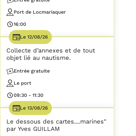
Accès
Port de Locmariaquer
Lieu
16:00
Horaires
Le
12/08/26
Date(s)
Collecte d’annexes et de tout
objet lié au nautisme.
Entrée gratuite
Accès
Le port
Lieu
09:30
-
11:30
Horaires
Le
13/08/26
Date(s)
Le dessous des cartes....marines"
par Yves GUILLAM