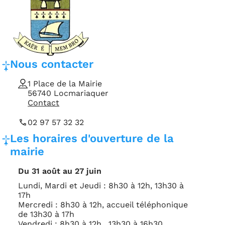
Coordonnées et horaires d'ouverture de la mairie
Adresse, téléphone et e-mail
Nous contacter
1 Place de la Mairie
56740 Locmariaquer
Contact
02 97 57 32 32
Horaires d'ouverture
Les horaires d'ouverture de la
mairie
Du 31 août au 27 juin
Lundi, Mardi et Jeudi : 8h30 à 12h, 13h30 à
17h
Mercredi : 8h30 à 12h, accueil téléphonique
de 13h30 à 17h
Vendredi : 8h30 à 12h , 13h30 à 16h30