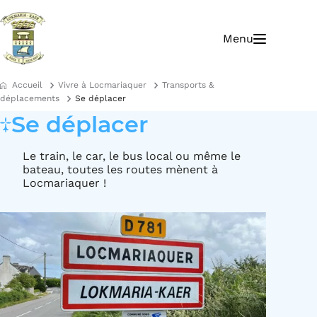
A
A
ll
ll
Menu
e
e
r
r
à
a
l
u
Accueil
Vivre à Locmariaquer
Transports &
a
c
déplacements
Se déplacer
n
o
Se déplacer
a
n
v
t
i
e
Le train, le car, le bus local ou même le
g
n
bateau, toutes les routes mènent à
a
u
Locmariaquer !
ti
o
n