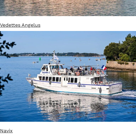
Vedette
s
Angelus
Navix