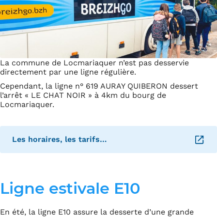
La commune de Locmariaquer n’est pas desservie
directement par une ligne régulière.
Cependant, la ligne n° 619 AURAY QUIBERON dessert
l’arrêt « LE CHAT NOIR » à 4km du bourg de
Locmariaquer.
Les horaires, les tarifs…
– Ouverture dans un nouvel onglet
Ligne estivale E10
En été, la ligne E10 assure la desserte d’une grande