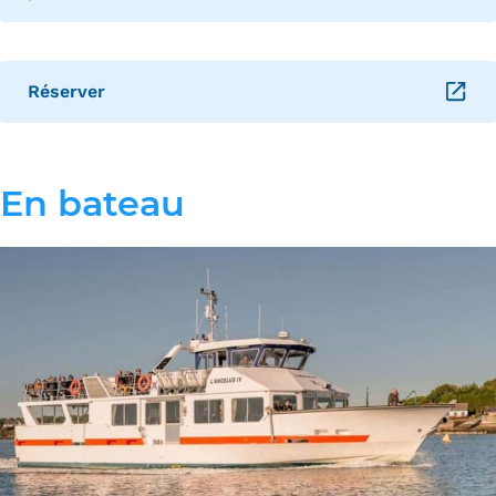
Réserver
– Ouverture dans un nouvel onglet
En bateau