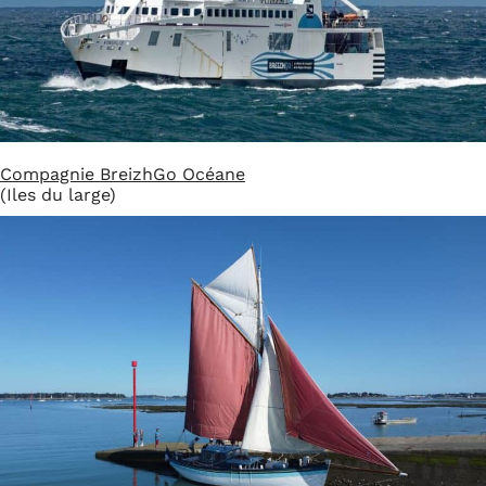
Compagnie BreizhGo Océane
(Iles du large)