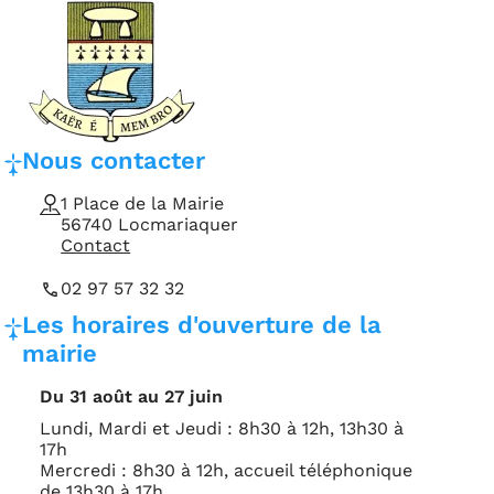
Coordonnées et horaires d'ouverture de la mairie
Adresse, téléphone et e-mail
Nous contacter
1 Place de la Mairie
56740 Locmariaquer
Contact
02 97 57 32 32
Horaires d'ouverture
Les horaires d'ouverture de la
mairie
Du 31 août au 27 juin
Lundi, Mardi et Jeudi : 8h30 à 12h, 13h30 à
17h
Mercredi : 8h30 à 12h, accueil téléphonique
de 13h30 à 17h