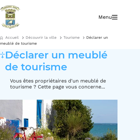
A
A
ll
ll
Menu
e
e
r
r
à
a
l
u
Accueil
Découvrir la ville
Tourisme
Déclarer un
a
c
meublé de tourisme
n
o
Déclarer un meublé
a
n
v
t
de tourisme
i
e
g
n
a
u
Vous êtes propriétaires d'un meublé de
ti
tourisme ? Cette page vous concerne...
o
n