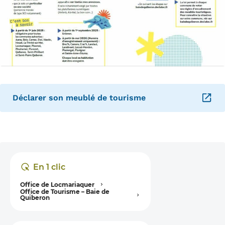
Déclarer son meublé de tourisme
– Ouverture dans un nouvel onglet
En 1 clic
Office de Locmariaquer
Office de Tourisme – Baie de
Quiberon