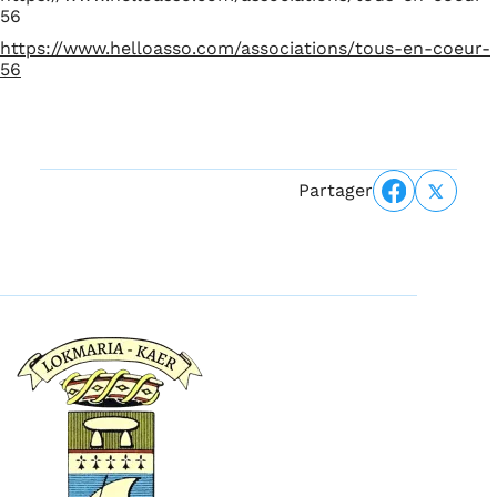
56
https://www.helloasso.com/associations/tous-en-coeur-
56
Partager
Partager s
Partag