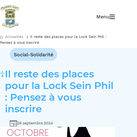
A
A
ll
ll
Menu
e
e
r
r
à
a
l
u
Actualités
Il reste des places pour la Lock Sein Phil :
a
c
Pensez à vous inscrire
n
o
a
n
Social-Solidarité
v
t
i
e
Il reste des places
g
n
a
u
pour la Lock Sein Phil
ti
o
: Pensez à vous
n
inscrire
26 septembre 2024
Date(s)