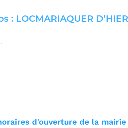
os : LOCMARIAQUER D’HIE
Photos : LOCMARIAQUER D’HIER ET D’AUJOURD’HUI
rture de la mairie
es d'ouverture
horaires d'ouverture de la mairie