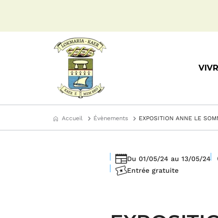
A
A
ll
ll
e
e
r
r
à
a
l
u
a
c
VIV
n
o
a
n
v
t
i
e
g
n
Accueil
Évènements
EXPOSITION ANNE LE SO
a
u
ti
o
n
Du
01/05/24
au
13/05/24
Date(s)
Entrée gratuite
Accès