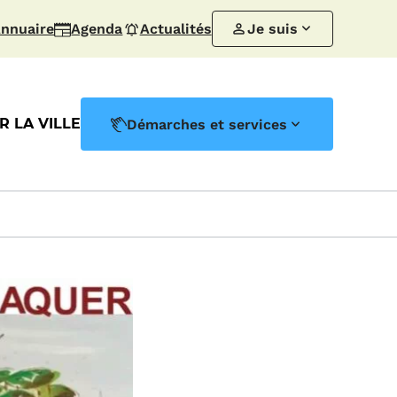
nnuaire
Agenda
Actualités
Je suis
 LA VILLE
Démarches et services